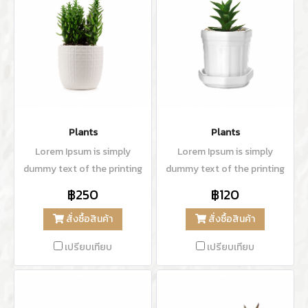
Plants
Plants
Lorem Ipsum is simply
Lorem Ipsum is simply
dummy text of the printing
dummy text of the printing
and typesetting industry.
and typesetting industry.
฿250
฿120
Lorem Ipsum has been the
Lorem Ipsum has been the
สั่งซื้อสินค้า
สั่งซื้อสินค้า
industry's standard dummy
industry's standard dummy
text ever since the 1500s,
text ever since the 1500s,
เปรียบเทียบ
เปรียบเทียบ
when an unknown printer
when an unknown printer
took a galley of type and
took a galley of type and
scrambled it to make a type
scrambled it to make a type
specimen book.
specimen book.