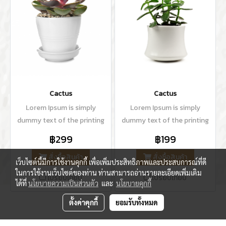
Cactus
Cactus
Lorem Ipsum is simply
Lorem Ipsum is simply
dummy text of the printing
dummy text of the printing
and typesetting industry.
and typesetting industry.
฿299
฿199
Lorem Ipsum has been the
Lorem Ipsum has been the
สั่งซื้อสินค้า
สั่งซื้อสินค้า
industry's standard dummy
industry's standard dummy
เว็บไซต์นี้มีการใช้งานคุกกี้ เพื่อเพิ่มประสิทธิภาพและประสบการณ์ที่ดี
text ever since the 1500s,
text ever since the 1500s,
ในการใช้งานเว็บไซต์ของท่าน ท่านสามารถอ่านรายละเอียดเพิ่มเติม
เปรียบเทียบ
เปรียบเทียบ
when an unknown printer
when an unknown printer
ได้ที่
นโยบายความเป็นส่วนตัว
และ
นโยบายคุกกี้
took a galley of type and
took a galley of type and
ตั้งค่าคุกกี้
ยอมรับทั้งหมด
scrambled it to make a type
scrambled it to make a type
specimen book.
specimen book.