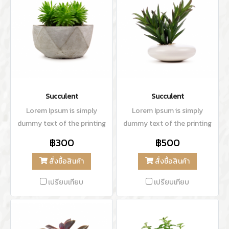
Succulent
Succulent
Lorem Ipsum is simply
Lorem Ipsum is simply
dummy text of the printing
dummy text of the printing
and typesetting industry.
and typesetting industry.
฿300
฿500
Lorem Ipsum has been the
Lorem Ipsum has been the
สั่งซื้อสินค้า
สั่งซื้อสินค้า
industry's standard dummy
industry's standard dummy
text ever since the 1500s,
text ever since the 1500s,
เปรียบเทียบ
เปรียบเทียบ
when an unknown printer
when an unknown printer
took a galley of type and
took a galley of type and
scrambled it to make a type
scrambled it to make a type
specimen book.
specimen book.